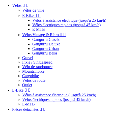
Vélos


Vélos de ville
E-Bike


Vélos à assistance électrique (jusqu'à 25 km/h)
Vélos électriques rapides (jusqu'à 45 km/h)
E-MTB
Vélos Vintage & Rétro


Gangurru Classic
Gangurru Deluxe
Gangurru Urban
Gangurru Bella
Gravel
Fixie / Singlespeed
Vélo de randonnée
Mountainbike
Cargobike
Vélos de route
Outlet
E-Bike


Vélos à assistance électrique (jusqu'à 25 km/h)
Vélos électriques rapides (jusqu'à 45 km/h)
E-MTB
Pièces détachées

