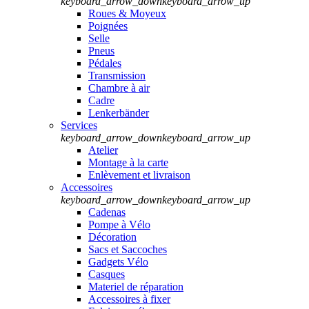
keyboard_arrow_down
keyboard_arrow_up
Roues & Moyeux
Poignées
Selle
Pneus
Pédales
Transmission
Chambre à air
Cadre
Lenkerbänder
Services
keyboard_arrow_down
keyboard_arrow_up
Atelier
Montage à la carte
Enlèvement et livraison
Accessoires
keyboard_arrow_down
keyboard_arrow_up
Cadenas
Pompe à Vélo
Décoration
Sacs et Saccoches
Gadgets Vélo
Casques
Materiel de réparation
Accessoires à fixer