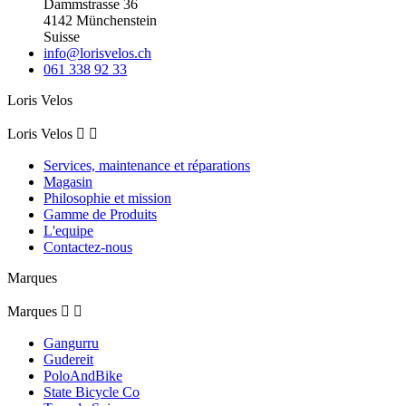
Dammstrasse 36
4142 Münchenstein
Suisse
info@lorisvelos.ch
061 338 92 33
Loris Velos
Loris Velos


Services, maintenance et réparations
Magasin
Philosophie et mission
Gamme de Produits
L'equipe
Contactez-nous
Marques
Marques


Gangurru
Gudereit
PoloAndBike
State Bicycle Co