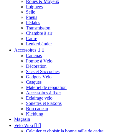
Roues & Moyeux
Poignées
Selle
Pneus
Pédales
Transmission
Chambre à air
Cadre
Lenkerbänder
Accessoires


Cadenas
Pompe à Vélo
Décoration
Sacs et Saccoches
Gadgets Vélo
Casques
Materiel de réparation
Accessoires à fixer
Eclairage vélo
Sonettes et klaxons
Bon cadeau
Kleidung
Magasin
Velo-Wiki


Calculer et choisir la bonne taille de cadre