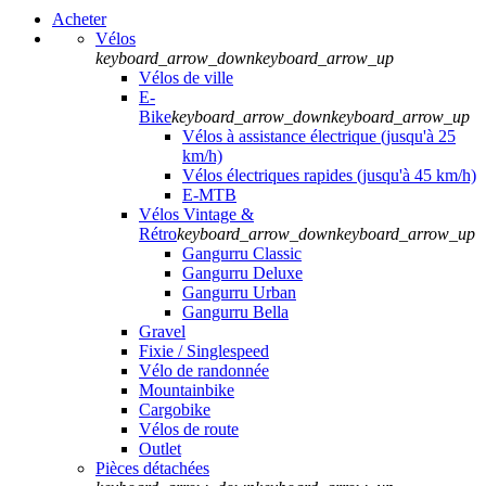
Acheter
Vélos
keyboard_arrow_down
keyboard_arrow_up
Vélos de ville
E-
Bike
keyboard_arrow_down
keyboard_arrow_up
Vélos à assistance électrique (jusqu'à 25
km/h)
Vélos électriques rapides (jusqu'à 45 km/h)
E-MTB
Vélos Vintage &
Rétro
keyboard_arrow_down
keyboard_arrow_up
Gangurru Classic
Gangurru Deluxe
Gangurru Urban
Gangurru Bella
Gravel
Fixie / Singlespeed
Vélo de randonnée
Mountainbike
Cargobike
Vélos de route
Outlet
Pièces détachées