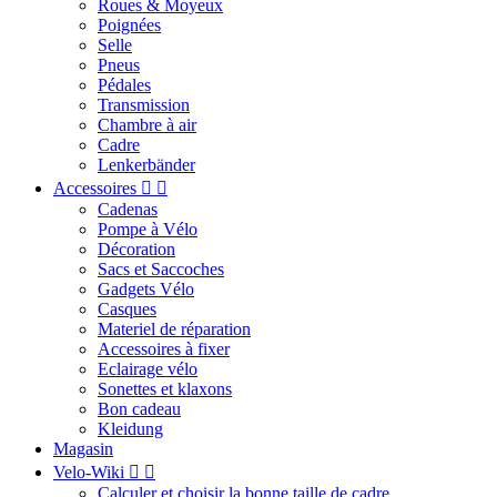
Roues & Moyeux
Poignées
Selle
Pneus
Pédales
Transmission
Chambre à air
Cadre
Lenkerbänder
Accessoires


Cadenas
Pompe à Vélo
Décoration
Sacs et Saccoches
Gadgets Vélo
Casques
Materiel de réparation
Accessoires à fixer
Eclairage vélo
Sonettes et klaxons
Bon cadeau
Kleidung
Magasin
Velo-Wiki


Calculer et choisir la bonne taille de cadre