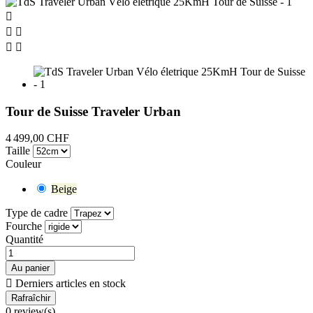





Tour de Suisse Traveler Urban
4 499,00 CHF
Taille
Couleur
Beige
Type de cadre
Fourche
Quantité
Au panier

Derniers articles en stock
0 review(s)