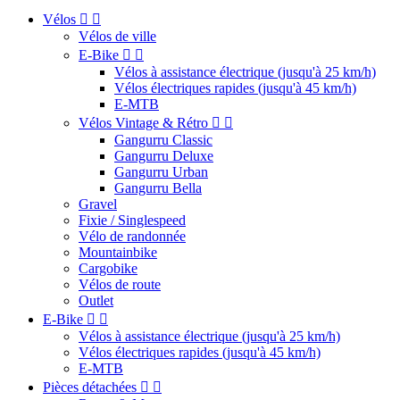
Vélos


Vélos de ville
E-Bike


Vélos à assistance électrique (jusqu'à 25 km/h)
Vélos électriques rapides (jusqu'à 45 km/h)
E-MTB
Vélos Vintage & Rétro


Gangurru Classic
Gangurru Deluxe
Gangurru Urban
Gangurru Bella
Gravel
Fixie / Singlespeed
Vélo de randonnée
Mountainbike
Cargobike
Vélos de route
Outlet
E-Bike


Vélos à assistance électrique (jusqu'à 25 km/h)
Vélos électriques rapides (jusqu'à 45 km/h)
E-MTB
Pièces détachées

