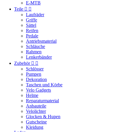
E-MTB
Teile


Laufräder
Griffe
Sättel
Reifen
Pedale
Antriebsmaterial
Schläuche
Rahmen
Lenkerbänder
Zubehör


Schlösser
Pumpen
Dekoration
Taschen und Körbe
Velo Gadgets
Helme
Reparaturmaterial
Anbauteile
Velolichter
Glocken & Hupen
Gutscheine
Kleidung