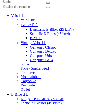
Velo


Velo City
E-Bike


Langsame E-Bikes (25 km/h)
Schnelle E-Bikes (45 km/h)
E-MTB
Vintage Velo


Gangurru Classic
Gangurru Deluxe
Gangurru Urban
Gangurru Bella
Gravel
Fixie / Singlespeed
Tourenvelo
Mountainbike
Cargobike
Rennvelo
Outlet
E-Bike


Langsame E-Bikes (25 km/h)
Schnelle E-Bikes (45 km/h)