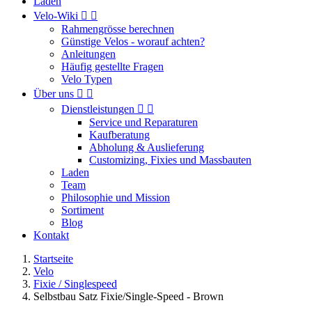
Laden
Velo-Wiki


Rahmengrösse berechnen
Günstige Velos - worauf achten?
Anleitungen
Häufig gestellte Fragen
Velo Typen
Über uns


Dienstleistungen


Service und Reparaturen
Kaufberatung
Abholung & Auslieferung
Customizing, Fixies und Massbauten
Laden
Team
Philosophie und Mission
Sortiment
Blog
Kontakt
Startseite
Velo
Fixie / Singlespeed
Selbstbau Satz Fixie/Single-Speed - Brown