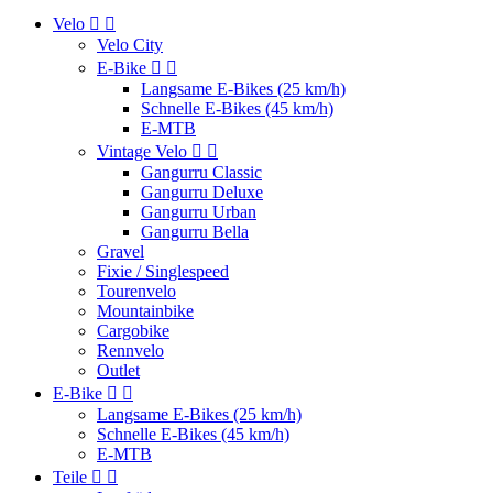
Velo


Velo City
E-Bike


Langsame E-Bikes (25 km/h)
Schnelle E-Bikes (45 km/h)
E-MTB
Vintage Velo


Gangurru Classic
Gangurru Deluxe
Gangurru Urban
Gangurru Bella
Gravel
Fixie / Singlespeed
Tourenvelo
Mountainbike
Cargobike
Rennvelo
Outlet
E-Bike


Langsame E-Bikes (25 km/h)
Schnelle E-Bikes (45 km/h)
E-MTB
Teile

