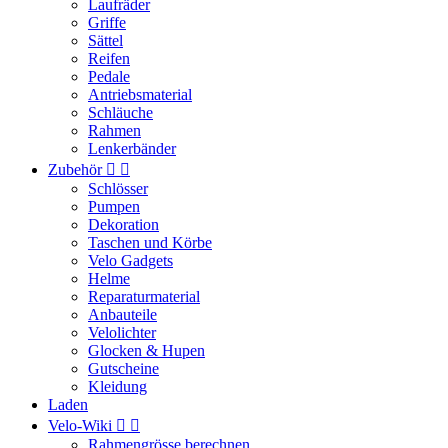
Laufräder
Griffe
Sättel
Reifen
Pedale
Antriebsmaterial
Schläuche
Rahmen
Lenkerbänder
Zubehör


Schlösser
Pumpen
Dekoration
Taschen und Körbe
Velo Gadgets
Helme
Reparaturmaterial
Anbauteile
Velolichter
Glocken & Hupen
Gutscheine
Kleidung
Laden
Velo-Wiki


Rahmengrösse berechnen