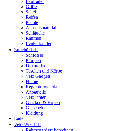
Laufräder
Griffe
Sättel
Reifen
Pedale
Antriebsmaterial
Schläuche
Rahmen
Lenkerbänder
Zubehör


Schlösser
Pumpen
Dekoration
Taschen und Körbe
Velo Gadgets
Helme
Reparaturmaterial
Anbauteile
Velolichter
Glocken & Hupen
Gutscheine
Kleidung
Laden
Velo-Wiki


Rahmengrösse berechnen