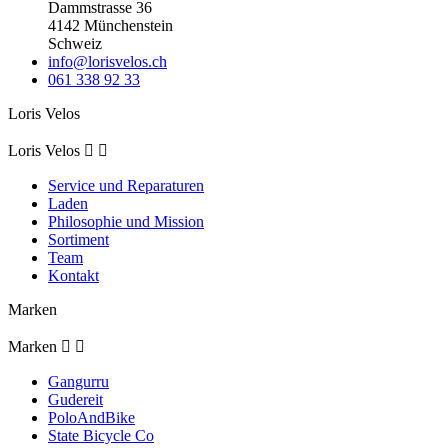
Dammstrasse 36
4142 Münchenstein
Schweiz
info@lorisvelos.ch
061 338 92 33
Loris Velos
Loris Velos


Service und Reparaturen
Laden
Philosophie und Mission
Sortiment
Team
Kontakt
Marken
Marken


Gangurru
Gudereit
PoloAndBike
State Bicycle Co