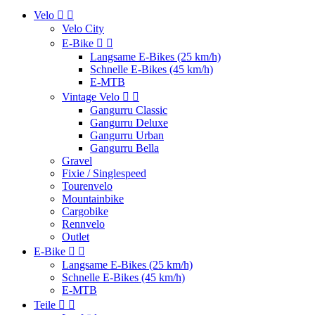
Velo


Velo City
E-Bike


Langsame E-Bikes (25 km/h)
Schnelle E-Bikes (45 km/h)
E-MTB
Vintage Velo


Gangurru Classic
Gangurru Deluxe
Gangurru Urban
Gangurru Bella
Gravel
Fixie / Singlespeed
Tourenvelo
Mountainbike
Cargobike
Rennvelo
Outlet
E-Bike


Langsame E-Bikes (25 km/h)
Schnelle E-Bikes (45 km/h)
E-MTB
Teile

