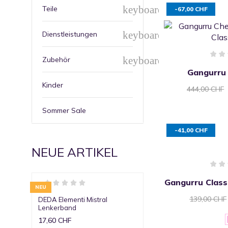
keyboard_arrow_down
Teile
-67,00 CHF
keyboard_arrow_down
Dienstleistungen
keyboard_arrow_down
Zubehör
Gangurru
Kinder
444,00 CHF
Sommer Sale
-41,00 CHF
NEUE ARTIKEL
Gangurru Class
NEU
139,00 CHF
DEDA Elementi Mistral
Lenkerband
17,60 CHF