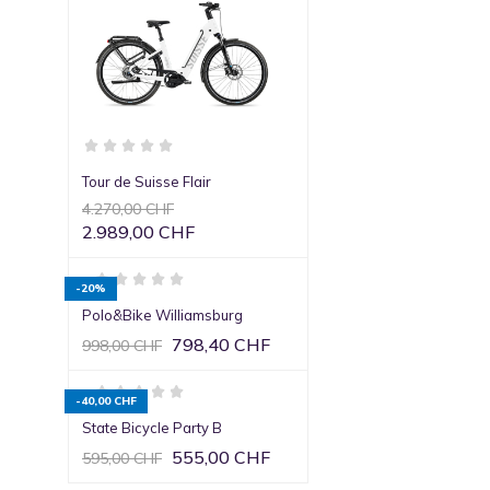
Tour de Suisse Flair
4.270,00 CHF
2.989,00 CHF
-20%
Polo&Bike Williamsburg
798,40 CHF
998,00 CHF
-40,00 CHF
State Bicycle Party B
555,00 CHF
595,00 CHF