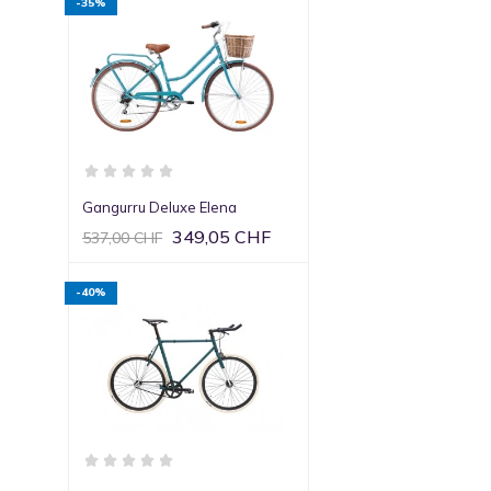
-35%
Gangurru Deluxe Elena
349,05 CHF
537,00 CHF
-40%