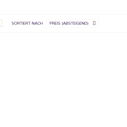
Lady


SORTIERT NACH
PREIS (ABSTEIGEND)