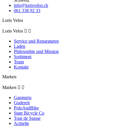
Schweiz
info@lorisvelos.ch
061 338 92 33
Loris Velos
Loris Velos


Service und Reparaturen
Laden
Philosophie und Mission
Sortiment
Team
Kontakt
Marken
Marken


Gangurru
Gudereit
PoloAndBike
State Bicycle Co
Tour de Suisse
Achielle