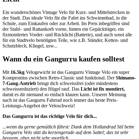
Ein wunderschönes Vintage Velo für Kurz- und Mittelstrecken in
der Stadt. Das ideale Velo für die Fahrt ins Schwimmbad, in die
Schule, zum Einkaufen oder zur Arbeit. Im Preis inbegriffen sind
der Stahl– und Rattankorb vorne, hinten ein Gepäckträger, ein
fixmontiertes Vorder- und Rücklicht (Batterie), und auch sonst alle
für ein Stadtvelo benötigten Teile, wie z.B. Ständer, Ketten- und
Schutzblech, Klingel, usw...
Wann du ein Gangurru kaufen solltest
Mit
16.5kg
Velogewicht ist das Gangurru Vintage Velo ein super
Kompromiss zwischen Retro-Classic und funktional. Der
Shimano-
7-Gang-Antrieb
bringt dich schweissfrei (oder mindestens
schweissreduziert) den Hügel rauf. Das
Licht ist fix montiert,
damit es dir niemand so einfach klauen kann. Unserer Meinung
nach ist das Gangurru Fahrrad noch immer das beste Preis-
Leistungs-Angebot der Veloschweiz!
Das Gangurru ist das richtige Velo für dich...
...wenn du gerne gemütlich fährst: Dank dem Hollandrad Stil beim
Gangurru Velo sitzt du kerzengerade auf dem Sattel; das ist sehr
bequem, aber nicht sehr sportlich.