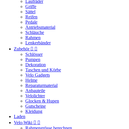
Laufräder
Griffe
Sättel
Reifen
Pedale
Antriebsmaterial
Schläuche
Rahmen
Lenkerbänder
Zubehör


Schlösser
Pumpen
Dekoration
Taschen und Körbe
Velo Gadgets
Helme
Reparaturmaterial
Anbauteile
Velolichter
Glocken & Hupen
Gutscheine
Kleidung
Laden
Velo-Wiki


Rahmengrösse berechnen