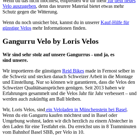
Wenn du das nicht möchtest, empfehlen wir dir mehr
für dein neues
Velo auszugeben
, denn das teurere Material bietet etwas mehr
Schutz gegen die Witterung.
Wenn du noch unsicher bist, kannst du in unserer
Kauf-Hilfe für
günstige Velos
mehr Informationen finden.
Gangurru Velo by Loris Velos
Wir sind sehr stolz auf unsere Gangurrus - und ja, es
sind unsere.
Wir importieren die günstigen
Reid Bikes
made in Fernost selber in
die Schweiz und stecken danach Schweizer Arbeit in die Montage
und Einstellung. Nur so können wir garantieren, dass die Velos den
Schweizer Qualitätsansprüchen genügen. Seit 2013 haben wir
Erfahrungen gesammelt und die Velos Jahr für Jahr verbessert – und
werden auch zukünftig am Ball bleiben.
Wir, Loris Velos, sind
ein Veloladen in Münchenstein bei Basel
.
Wenn du ein Gangurru kaufen möchtest und in Basel oder
Umgebung wohnst, laden wir dich herzlich zu einem Abstecher in
den Laden für eine Testfahrt ein. Du erreichst uns in 8 Tramminuten
vom Bahnhof Basel SBB, per Velo in 10.