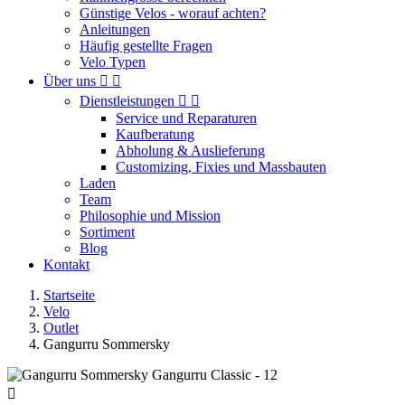
Günstige Velos - worauf achten?
Anleitungen
Häufig gestellte Fragen
Velo Typen
Über uns


Dienstleistungen


Service und Reparaturen
Kaufberatung
Abholung & Auslieferung
Customizing, Fixies und Massbauten
Laden
Team
Philosophie und Mission
Sortiment
Blog
Kontakt
Startseite
Velo
Outlet
Gangurru Sommersky
