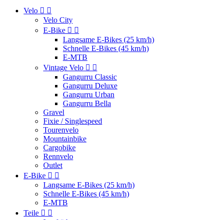
Velo


Velo City
E-Bike


Langsame E-Bikes (25 km/h)
Schnelle E-Bikes (45 km/h)
E-MTB
Vintage Velo


Gangurru Classic
Gangurru Deluxe
Gangurru Urban
Gangurru Bella
Gravel
Fixie / Singlespeed
Tourenvelo
Mountainbike
Cargobike
Rennvelo
Outlet
E-Bike


Langsame E-Bikes (25 km/h)
Schnelle E-Bikes (45 km/h)
E-MTB
Teile

