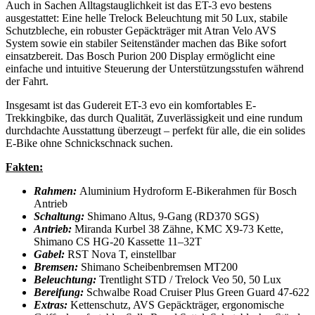
Auch in Sachen Alltagstauglichkeit ist das ET-3 evo bestens
ausgestattet: Eine helle Trelock Beleuchtung mit 50 Lux, stabile
Schutzbleche, ein robuster Gepäckträger mit Atran Velo AVS
System sowie ein stabiler Seitenständer machen das Bike sofort
einsatzbereit. Das Bosch Purion 200 Display ermöglicht eine
einfache und intuitive Steuerung der Unterstützungsstufen während
der Fahrt.
Insgesamt ist das Gudereit ET-3 evo ein komfortables E-
Trekkingbike, das durch Qualität, Zuverlässigkeit und eine rundum
durchdachte Ausstattung überzeugt – perfekt für alle, die ein solides
E-Bike ohne Schnickschnack suchen.
Fakten:
Rahmen:
Aluminium Hydroform E-Bikerahmen für Bosch
Antrieb
Schaltung:
Shimano Altus, 9-Gang (RD370 SGS)
Antrieb:
Miranda Kurbel 38 Zähne, KMC X9-73 Kette,
Shimano CS HG-20 Kassette 11–32T
Gabel:
RST Nova T, einstellbar
Bremsen:
Shimano Scheibenbremsen MT200
Beleuchtung:
Trentlight STD / Trelock Veo 50, 50 Lux
Bereifung:
Schwalbe Road Cruiser Plus Green Guard 47-622
Extras:
Kettenschutz, AVS Gepäckträger, ergonomische