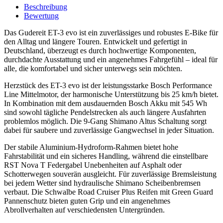
Beschreibung
Bewertung
Das Gudereit ET-3 evo ist ein zuverlässiges und robustes E-Bike für
den Alltag und längere Touren. Entwickelt und gefertigt in
Deutschland, überzeugt es durch hochwertige Komponenten,
durchdachte Ausstattung und ein angenehmes Fahrgefühl – ideal für
alle, die komfortabel und sicher unterwegs sein möchten.
Herzstück des ET-3 evo ist der leistungsstarke Bosch Performance
Line Mittelmotor, der harmonische Unterstützung bis 25 km/h bietet.
In Kombination mit dem ausdauernden Bosch Akku mit 545 Wh
sind sowohl tägliche Pendelstrecken als auch längere Ausfahrten
problemlos möglich. Die 9-Gang Shimano Altus Schaltung sorgt
dabei für saubere und zuverlässige Gangwechsel in jeder Situation.
Der stabile Aluminium-Hydroform-Rahmen bietet hohe
Fahrstabilität und ein sicheres Handling, während die einstellbare
RST Nova T Federgabel Unebenheiten auf Asphalt oder
Schotterwegen souverän ausgleicht. Für zuverlässige Bremsleistung
bei jedem Wetter sind hydraulische Shimano Scheibenbremsen
verbaut. Die Schwalbe Road Cruiser Plus Reifen mit Green Guard
Pannenschutz bieten guten Grip und ein angenehmes
Abrollverhalten auf verschiedensten Untergründen.