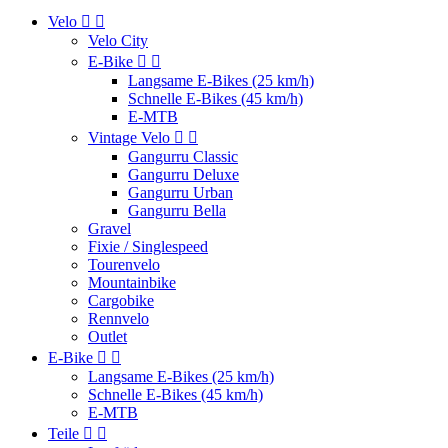
Velo


Velo City
E-Bike


Langsame E-Bikes (25 km/h)
Schnelle E-Bikes (45 km/h)
E-MTB
Vintage Velo


Gangurru Classic
Gangurru Deluxe
Gangurru Urban
Gangurru Bella
Gravel
Fixie / Singlespeed
Tourenvelo
Mountainbike
Cargobike
Rennvelo
Outlet
E-Bike


Langsame E-Bikes (25 km/h)
Schnelle E-Bikes (45 km/h)
E-MTB
Teile

