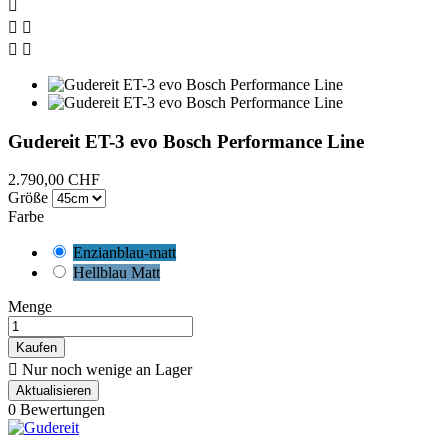





Gudereit ET-3 evo Bosch Performance Line
2.790,00 CHF
Größe
Farbe
Enzianblau-matt
Hellblau Matt
Menge
Kaufen

Nur noch wenige an Lager
0 Bewertungen