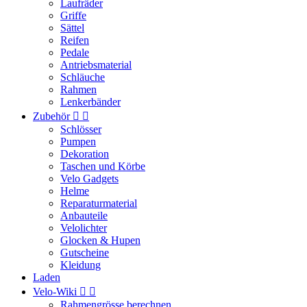
Laufräder
Griffe
Sättel
Reifen
Pedale
Antriebsmaterial
Schläuche
Rahmen
Lenkerbänder
Zubehör


Schlösser
Pumpen
Dekoration
Taschen und Körbe
Velo Gadgets
Helme
Reparaturmaterial
Anbauteile
Velolichter
Glocken & Hupen
Gutscheine
Kleidung
Laden
Velo-Wiki


Rahmengrösse berechnen