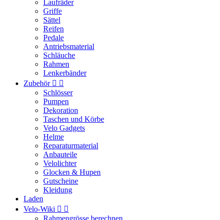
Laufräder
Griffe
Sättel
Reifen
Pedale
Antriebsmaterial
Schläuche
Rahmen
Lenkerbänder
Zubehör


Schlösser
Pumpen
Dekoration
Taschen und Körbe
Velo Gadgets
Helme
Reparaturmaterial
Anbauteile
Velolichter
Glocken & Hupen
Gutscheine
Kleidung
Laden
Velo-Wiki


Rahmengrösse berechnen