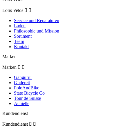
Loris Velos


Service und Reparaturen
Laden
Philosophie und Mission
Sortiment
Team
Kontakt
Marken
Marken


Gangurru
Gudereit
PoloAndBike
State Bicycle Co
Tour de Suisse
Achielle
Kundendienst
Kundendienst

