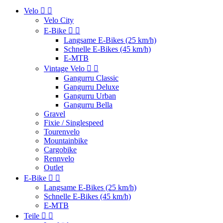
Velo


Velo City
E-Bike


Langsame E-Bikes (25 km/h)
Schnelle E-Bikes (45 km/h)
E-MTB
Vintage Velo


Gangurru Classic
Gangurru Deluxe
Gangurru Urban
Gangurru Bella
Gravel
Fixie / Singlespeed
Tourenvelo
Mountainbike
Cargobike
Rennvelo
Outlet
E-Bike


Langsame E-Bikes (25 km/h)
Schnelle E-Bikes (45 km/h)
E-MTB
Teile

