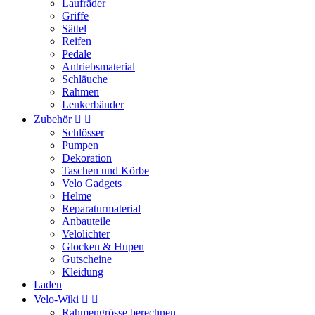
Laufräder
Griffe
Sättel
Reifen
Pedale
Antriebsmaterial
Schläuche
Rahmen
Lenkerbänder
Zubehör


Schlösser
Pumpen
Dekoration
Taschen und Körbe
Velo Gadgets
Helme
Reparaturmaterial
Anbauteile
Velolichter
Glocken & Hupen
Gutscheine
Kleidung
Laden
Velo-Wiki


Rahmengrösse berechnen