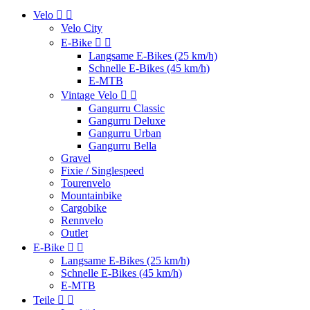
Velo


Velo City
E-Bike


Langsame E-Bikes (25 km/h)
Schnelle E-Bikes (45 km/h)
E-MTB
Vintage Velo


Gangurru Classic
Gangurru Deluxe
Gangurru Urban
Gangurru Bella
Gravel
Fixie / Singlespeed
Tourenvelo
Mountainbike
Cargobike
Rennvelo
Outlet
E-Bike


Langsame E-Bikes (25 km/h)
Schnelle E-Bikes (45 km/h)
E-MTB
Teile

