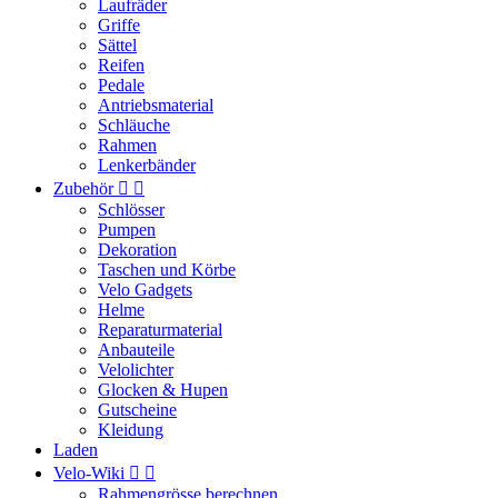
Laufräder
Griffe
Sättel
Reifen
Pedale
Antriebsmaterial
Schläuche
Rahmen
Lenkerbänder
Zubehör


Schlösser
Pumpen
Dekoration
Taschen und Körbe
Velo Gadgets
Helme
Reparaturmaterial
Anbauteile
Velolichter
Glocken & Hupen
Gutscheine
Kleidung
Laden
Velo-Wiki


Rahmengrösse berechnen