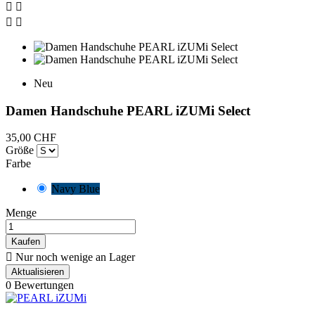




Neu
Damen Handschuhe PEARL iZUMi Select
35,00 CHF
Größe
Farbe
Navy Blue
Menge
Kaufen

Nur noch wenige an Lager
0 Bewertungen