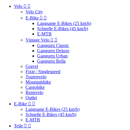
Velo


Velo City
E-Bike


Langsame E-Bikes (25 km/h)
Schnelle E-Bikes (45 km/h)
E-MTB
Vintage Velo


Gangurru Classic
Gangurru Deluxe
Gangurru Urban
Gangurru Bella
Gravel
Fixie / Singlespeed
Tourenvelo
Mountainbike
Cargobike
Rennvelo
Outlet
E-Bike


Langsame E-Bikes (25 km/h)
Schnelle E-Bikes (45 km/h)
E-MTB
Teile

